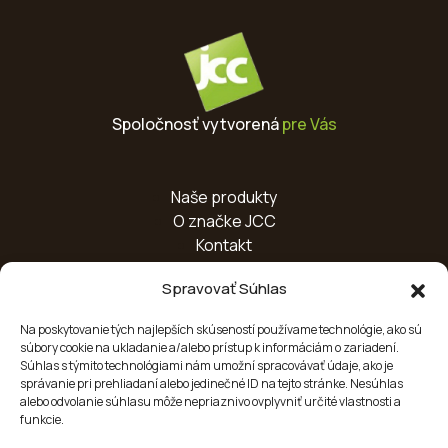
Spoločnosť vytvorená
pre Vás
Naše produkty
O značke JCC
Kontakt
Spravovať Súhlas
Certifikáty
Realizácie
Na poskytovanie tých najlepších skúseností používame technológie, ako sú
Zásady používania súborov cookie
súbory cookie na ukladanie a/alebo prístup k informáciám o zariadení.
Súhlas s týmito technológiami nám umožní spracovávať údaje, ako je
správanie pri prehliadaní alebo jedinečné ID na tejto stránke. Nesúhlas
alebo odvolanie súhlasu môže nepriaznivo ovplyvniť určité vlastnosti a
Sociálne siete
funkcie.