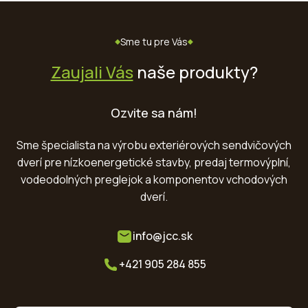
Sme tu pre Vás
Zaujali Vás
naše produkty?
Ozvite sa nám!
Sme špecialista na výrobu exteriérových sendvičových
dverí pre nízkoenergetické stavby, predaj termovýplní,
vodeodolných preglejok a komponentov vchodových
dverí.
info@jcc.sk
+421 905 284 855